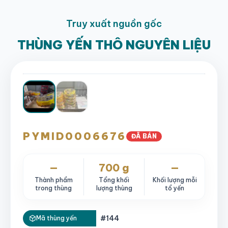
Truy xuất nguồn gốc
THÙNG YẾN THÔ NGUYÊN LIỆU
PYMID0006676
ĐÃ BÁN
—
700 g
—
Thành phẩm
Tổng khối
Khối lượng mỗi
trong thùng
lượng thùng
tổ yến
#144
Mã thùng yến