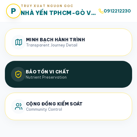
TRUY XUẤT NGUỒN GỐC
P
0912212230
NHÀ YẾN TPHCM-GÒ VẤP-01
MINH BẠCH HÀNH TRÌNH
Transparent Journey Detail
BẢO TỒN VI CHẤT
Nutrient Preservation
CỘNG ĐỒNG KIỂM SOÁT
Community Control