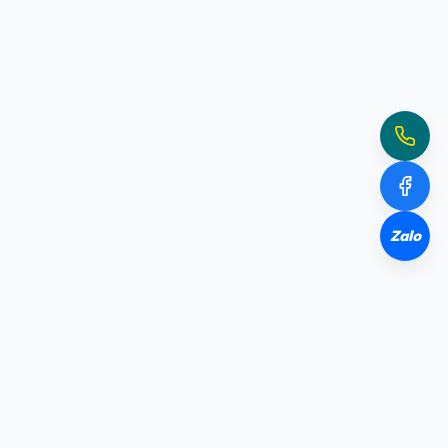
Zalo
NHÀ YẾN TPHCM-GÒ VẤP-01