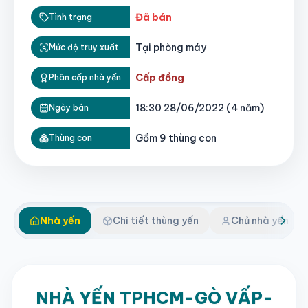
Đã bán
Tình trạng
Xem video đóng thùng
Tại phòng máy
Mức độ truy xuất
Cấp đồng
Phân cấp nhà yến
18:30 28/06/2022 (4 năm)
Ngày bán
Gồm 9 thùng con
Thùng con
Nhà yến
Chi tiết thùng yến
Chủ nhà yến
NHÀ YẾN TPHCM-GÒ VẤP-