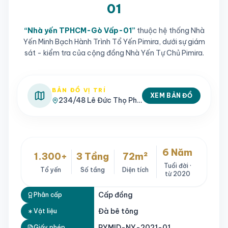
01
“
Nhà yến TPHCM-Gò Vấp-01
”
thuộc hệ thống Nhà
Yến Minh Bạch Hành Trình Tổ Yến Pimira, dưới sự giám
sát - kiểm tra của cộng đồng Nhà Yến Tự Chủ Pimira.
BẢN ĐỒ VỊ TRÍ
XEM BẢN ĐỒ
234/48 Lê Đức Thọ Phường 6, Gò Vấp, TPHCM
6 Năm
1.300+
3 Tầng
72m²
Tuổi đời ·
Tổ yến
Số tầng
Diện tích
từ 2020
Cấp đồng
Phân cấp
Đà bê tông
Vật liệu
Video giới thiệu Nhà yến TPHCM-Gò Vấp-01
PYMID-NY-2021-01
Giấy phép