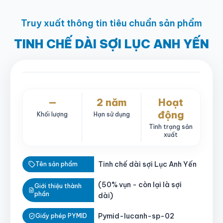
Truy xuất thông tin tiêu chuẩn sản phẩm
TINH CHẾ DÀI SỢI LỤC ANH YẾN
—
2 năm
Hoạt
động
Khối lượng
Hạn sử dụng
Tình trạng sản
xuất
Tinh chế dài sợi Lục Anh Yến
Tên sản phẩm
(50% vụn - còn lại là sợi
Giới thiệu thành
phần
dài)
Pymid-lucanh-sp-02
Giấy phép PYMID