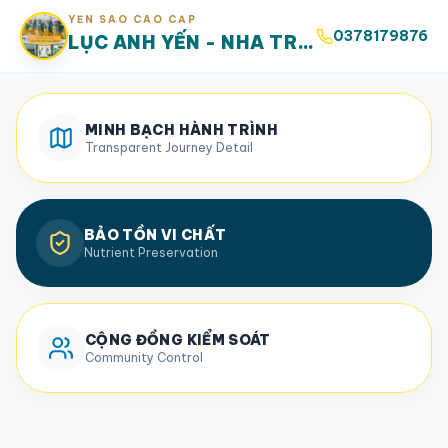
YẾN SÀO CAO CẤP
0378179876
LỤC ANH YẾN - NHA TRANG
MINH BẠCH HÀNH TRÌNH
Transparent Journey Detail
BẢO TỒN VI CHẤT
Nutrient Preservation
CỘNG ĐỒNG KIỂM SOÁT
Community Control