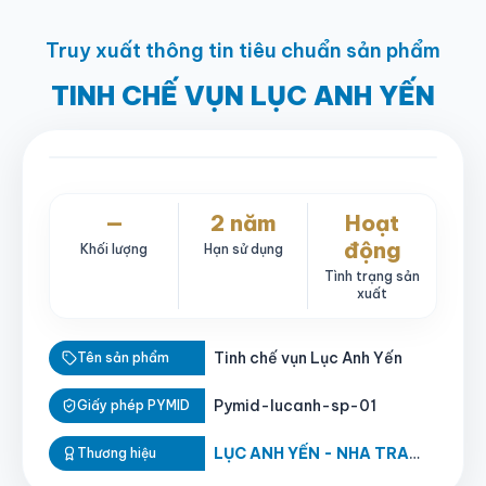
Truy xuất thông tin tiêu chuẩn sản phẩm
TINH CHẾ VỤN LỤC ANH YẾN
—
2 năm
Hoạt
động
Khối lượng
Hạn sử dụng
Tình trạng sản
xuất
Tinh chế vụn Lục Anh Yến
Tên sản phẩm
Pymid-lucanh-sp-01
Giấy phép PYMID
LỤC ANH YẾN - NHA TRANG
Thương hiệu