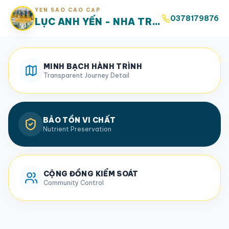
YẾN SÀO CAO CẤP
0378179876
LỤC ANH YẾN - NHA TRANG
MINH BẠCH HÀNH TRÌNH
Transparent Journey Detail
BẢO TỒN VI CHẤT
Nutrient Preservation
CỘNG ĐỒNG KIỂM SOÁT
Community Control